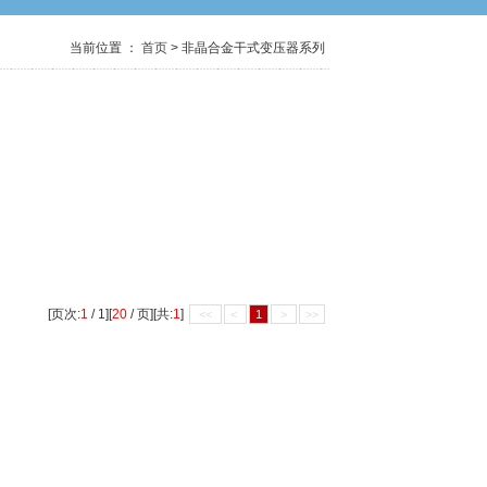
当前位置 ：
首页
> 非晶合金干式变压器系列
[页次:
1
/ 1][
20
/ 页][共:
1
]
<<
<
1
>
>>