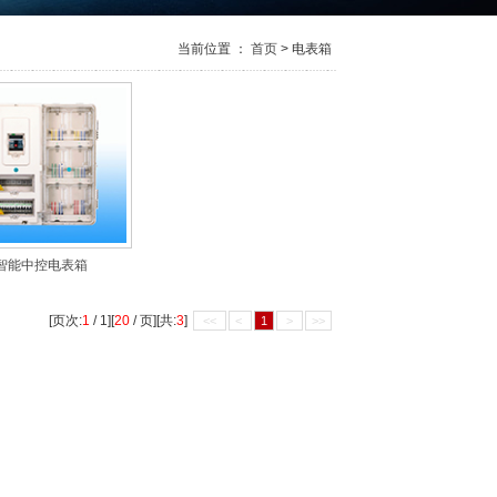
当前位置 ：
首页
> 电表箱
智能中控电表箱
[页次:
1
/ 1][
20
/ 页][共:
3
]
<<
<
1
>
>>